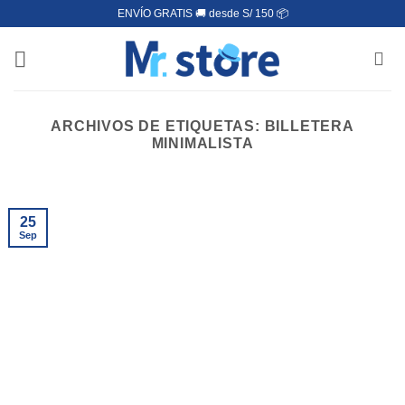
Saltar
ENVÍO GRATIS 🚚 desde S/ 150 📦
al
contenido
ARCHIVOS DE ETIQUETAS:
BILLETERA
MINIMALISTA
25
Sep