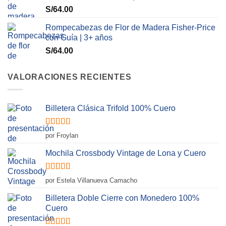
S/
64.00
Rompecabezas de Flor de Madera Fisher-Price
con Guía | 3+ años
S/
64.00
VALORACIONES RECIENTES
Billetera Clásica Trifold 100% Cuero
Valorado
por Froylan
con
5
de 5
Mochila Crossbody Vintage de Lona y Cuero
Valorado
por Estela Villanueva Camacho
con
5
de 5
Billetera Doble Cierre con Monedero 100%
Cuero