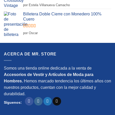
Valorado
por Estela Villanueva Camacho
con
5
de 5
Billetera Doble Cierre con Monedero 100%
Cuero
Valorado
por Oscar
con
5
de 5
ACERCA DE MR. STORE
Somos una tienda online dedicada a la venta de
Accesorios de Vestir y Artículos de Moda para
Hombres.
Hemos marcado tendencia los últimos años con
nuestros productos, cuentan con la mejor calidad y
durabilidad.
Síguenos: