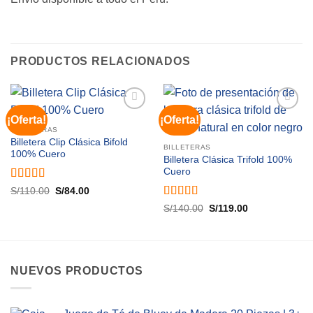
PRODUCTOS RELACIONADOS
¡Oferta!
¡Oferta!
Añadir
Añadir
a lista
a lista
BILLETERAS
de
de
Billetera Clip Clásica Bifold
BILLETERAS
deseos
deseos
100% Cuero
Billetera Clásica Trifold 100%
Cuero
Valorado
El
El
S/
110.00
S/
84.00
precio
precio
con
4.5
de
Valorado
El
El
original
actual
S/
140.00
S/
119.00
5
precio
precio
era:
es:
con
4.9
de 5
original
actual
S/110.00.
S/84.00.
era:
es:
S/140.00.
S/119.00.
NUEVOS PRODUCTOS