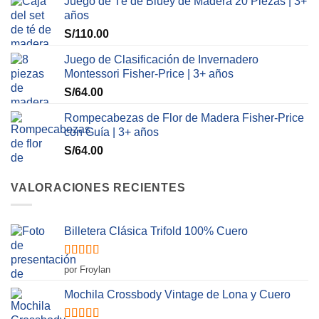
Juego de Té de Bluey de Madera 20 Piezas | 3+
años
S/
110.00
Juego de Clasificación de Invernadero
Montessori Fisher-Price | 3+ años
S/
64.00
Rompecabezas de Flor de Madera Fisher-Price
con Guía | 3+ años
S/
64.00
VALORACIONES RECIENTES
Billetera Clásica Trifold 100% Cuero
Valorado
por Froylan
con
5
de 5
Mochila Crossbody Vintage de Lona y Cuero