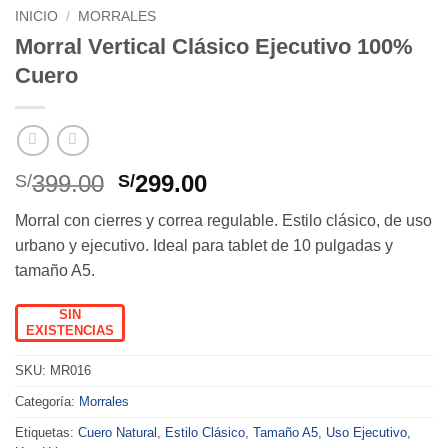
INICIO
/
MORRALES
Morral Vertical Clásico Ejecutivo 100%
Cuero
El
El
399.00
299.00
S/
S/
precio
precio
Morral con cierres y correa regulable. Estilo clásico, de uso
original
actual
urbano y ejecutivo. Ideal para tablet de 10 pulgadas y
era:
es:
tamaño A5.
S/399.00.
S/299.00.
SIN
EXISTENCIAS
SKU:
MR016
Categoría:
Morrales
Etiquetas:
Cuero Natural
,
Estilo Clásico
,
Tamaño A5
,
Uso Ejecutivo
,