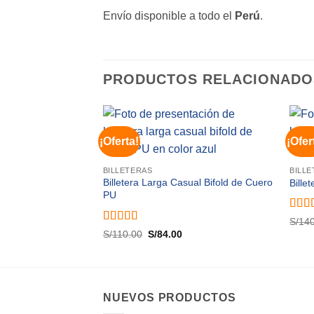
Envío disponible a todo el
Perú
.
PRODUCTOS RELACIONADO
¡Oferta!
¡Ofer
Añadir
a lista
de
BILLETERAS
BILL
deseos
Billetera Larga Casual Bifold de Cuero
Bille
PU
Valo
S/
14
con
4
Valorado
El
El
S/
110.00
S/
84.00
con
5
de 5
precio
precio
original
actual
era:
es:
S/110.00.
S/84.00.
NUEVOS PRODUCTOS