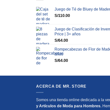
Juego de Té de Bluey de Mader
S/
110.00
Juego de Clasificación de Inve
Price | 3+ años
S/
64.00
Rompecabezas de Flor de Mader
años
S/
64.00
ACERCA DE MR. STORE
Somos una tienda online dedicada a la ve
y Artículos de Moda para Hombres.
Hemo