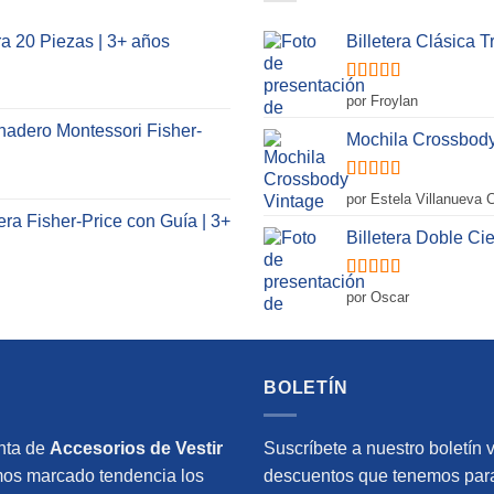
a 20 Piezas | 3+ años
Billetera Clásica 
Valorado
por Froylan
con
5
de 5
rnadero Montessori Fisher-
Mochila Crossbody
Valorado
por Estela Villanueva
con
5
de 5
a Fisher-Price con Guía | 3+
Billetera Doble C
Valorado
por Oscar
con
5
de 5
BOLETÍN
nta de
Accesorios de Vestir
Suscríbete a nuestro boletín v
s marcado tendencia los
descuentos que tenemos para 