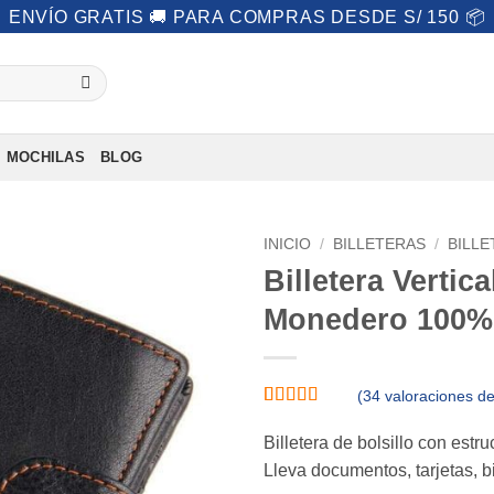
ENVÍO GRATIS 🚚 PARA COMPRAS DESDE S/ 150 📦
MOCHILAS
BLOG
INICIO
/
BILLETERAS
/
BILLE
Billetera Vertic
Añadir
Monedero 100%
a lista
de
deseos
(
34
valoraciones de 
Valorado
34
con
4.97
de
Billetera de bolsillo con estr
5 en base a
Lleva documentos, tarjetas, b
valoraciones
de clientes